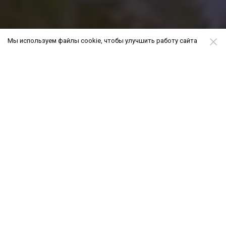
Мы используем файлы cookie, чтобы улучшить работу сайта
О комплексе
Экологический жилой комплекс «Кислород» –
воплощение здорового образа жизни, идеальной
недвижимости в одной из самых экологически
благоприятных локаций Сочи. Стильные дома,
идеально благоустроенная территория, дворы
без машин, собственный парк и, конечно, море
кислорода, который дает возможность дышать
полной грудью, стали вдохновением нового
проекта одного из крупнейших застройщиков
курорта.