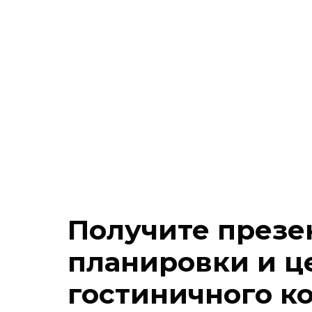
Получите презе
планировки и ц
гостиничного к