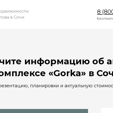
8 (80
недвижимости
пова в Сочи
Бесплат
чите информацию об а
омплексе «Gorka» в Со
резентацию, планировки и актуальную стоимос