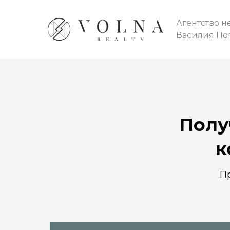
Агентство 
Василия По
Полу
к
П