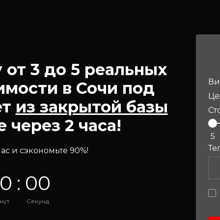
от 3 до 5 реальных
Ви
мости в Сочи под
Це
ет
из закрытой базы
Ст
 через 2 часа!
5
Те
ас и сэкономьте 90%!
0
:
0
0
нут
Секунд