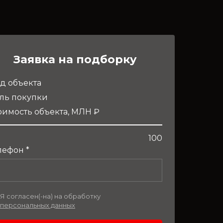
Заявка на подборку
д объекта
ль покупки
оимость объекта, МЛН ₽
100
лефон *
Я согласен(-на) на обработку
персональных данных