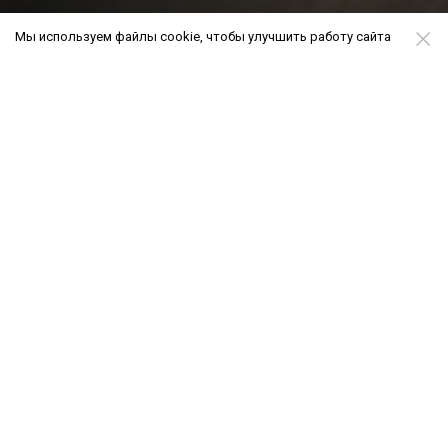
Мы используем файлы cookie, чтобы улучшить работу сайта
РАСПОЛОЖЕНИЕ
ЖК находится на улице Виноградной, в
престижном, зеленом и приближенном к
центру микрорайоне Новый Сочи
(Центральный район).
До моря 1000 метров.