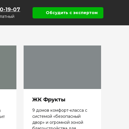
50-19-07
Обсудить с экспертом
латный
ЖК Фрукты
9 домов комфорт-класса с
й
системой «безопасный
оит
двор» и огромной зоной
благоустройства для